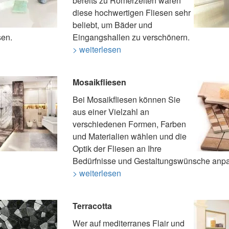
bereits zu Römerzeiten waren
diese hochwertigen Fliesen sehr
beliebt, um Bäder und
sen.
Eingangshallen zu verschönern.
> weiterlesen
Mosaikfliesen
Bei Mosaikfliesen können Sie
aus einer Vielzahl an
verschiedenen Formen, Farben
und Materialien wählen und die
Optik der Fliesen an Ihre
Bedürfnisse und Gestaltungswünsche anp
> weiterlesen
Terracotta
Wer auf mediterranes Flair und