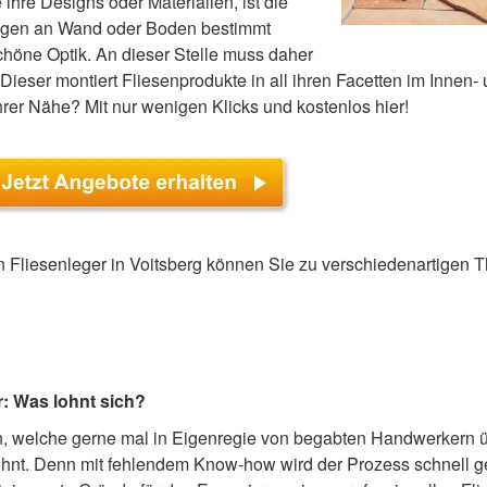
hre Designs oder Materialien, ist die
ingen an Wand oder Boden bestimmt
höne Optik. An dieser Stelle muss daher
. Dieser montiert Fliesenprodukte in all ihren Facetten im Innen
Ihrer Nähe? Mit nur wenigen Klicks und kostenlos hier!
Fliesenleger in Voitsberg können Sie zu verschiedenartigen T
r: Was lohnt sich?
ten, welche gerne mal in Eigenregie von begabten Handwerker
 lohnt. Denn mit fehlendem Know-how wird der Prozess schnell g