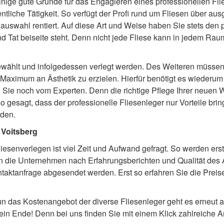
inige gute Gründe für das Engagieren eines professionellen Fli
ntliche Tätigkeit. So verfügt der Profi rund um Fliesen über au
nauswahl rentiert. Auf diese Art und Weise haben Sie stets de
d Tat beiseite steht. Denn nicht jede Fliese kann in jedem Rau
gewählt und infolgedessen verlegt werden. Des Weiteren müssen
Maximum an Ästhetik zu erzielen. Hierfür benötigt es wiederu
en Sie noch vom Experten. Denn die richtige Pflege Ihrer neuen
 gesagt, dass der professionelle Fliesenleger nur Vorteile brin
rden.
n Voitsberg
liesenverlegen ist viel Zeit und Aufwand gefragt. So werden ers
 die Unternehmen nach Erfahrungsberichten und Qualität des Auf
taktanfrage abgesendet werden. Erst so erfahren Sie die Preis
n das Kostenangebot der diverse Fliesenleger geht es erneut a
in Ende! Denn bei uns finden Sie mit einem Klick zahlreiche An