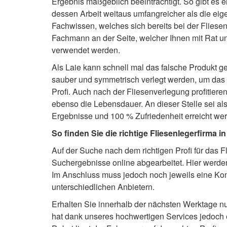
Ergebnis maßgeblich beeinträchtigt. So gibt es e
dessen Arbeit weitaus umfangreicher als die eige
Fachwissen, welches sich bereits bei der Fliese
Fachmann an der Seite, welcher Ihnen mit Rat un
verwendet werden.
Als Laie kann schnell mal das falsche Produkt 
sauber und symmetrisch verlegt werden, um das 
Profi. Auch nach der Fliesenverlegung profitier
ebenso die Lebensdauer. An dieser Stelle sei also
Ergebnisse und 100 % Zufriedenheit erreicht we
So finden Sie die richtige Fliesenlegerfirma i
Auf der Suche nach dem richtigen Profi für das F
Suchergebnisse online abgearbeitet. Hier werden
Im Anschluss muss jedoch noch jeweils eine Kon
unterschiedlichen Anbietern.
Erhalten Sie innerhalb der nächsten Werktage nu
hat dank unseres hochwertigen Services jedoch e