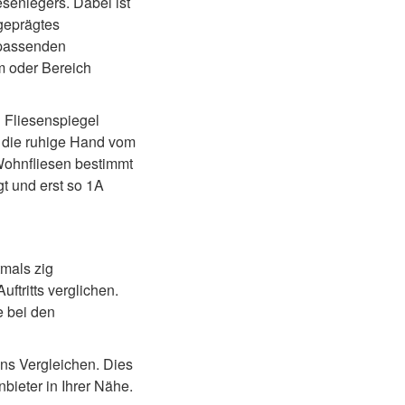
esenlegers. Dabei ist
sgeprägtes
n passenden
m oder Bereich
 Fliesenspiegel
m die ruhige Hand vom
 Wohnfliesen bestimmt
gt und erst so 1A
tmals zig
tritts verglichen.
e bei den
ns Vergleichen. Dies
bieter in Ihrer Nähe.