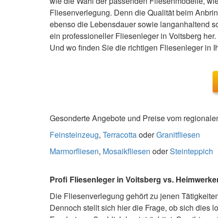
wie die Wahl der passenden Fliesenmodelle, wie i
Fliesenverlegung. Denn die Qualität beim Anbr
ebenso die Lebensdauer sowie langanhaltend sc
ein professioneller Fliesenleger in Voitsberg her
Und wo finden Sie die richtigen Fliesenleger in 
Gesonderte Angebote und Preise vom regionalen 
Feinsteinzeug
,
Terracotta
oder
Granitfliesen
Marmorfliesen
,
Mosaikfliesen
oder
Steinteppich
Profi Fliesenleger in Voitsberg vs. Heimwerke
Die Fliesenverlegung gehört zu jenen Tätigkei
Dennoch stellt sich hier die Frage, ob sich dies