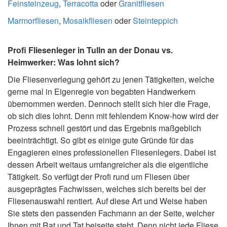
Feinsteinzeug
,
Terracotta
oder
Granitfliesen
Marmorfliesen
,
Mosaikfliesen
oder
Steinteppich
Profi Fliesenleger in Tulln an der Donau vs.
Heimwerker: Was lohnt sich?
Die Fliesenverlegung gehört zu jenen Tätigkeiten, welche
gerne mal in Eigenregie von begabten Handwerkern
übernommen werden. Dennoch stellt sich hier die Frage,
ob sich dies lohnt. Denn mit fehlendem Know-how wird der
Prozess schnell gestört und das Ergebnis maßgeblich
beeinträchtigt. So gibt es einige gute Gründe für das
Engagieren eines professionellen Fliesenlegers. Dabei ist
dessen Arbeit weitaus umfangreicher als die eigentliche
Tätigkeit. So verfügt der Profi rund um Fliesen über
ausgeprägtes Fachwissen, welches sich bereits bei der
Fliesenauswahl rentiert. Auf diese Art und Weise haben
Sie stets den passenden Fachmann an der Seite, welcher
Ihnen mit Rat und Tat beiseite steht. Denn nicht jede Fliese